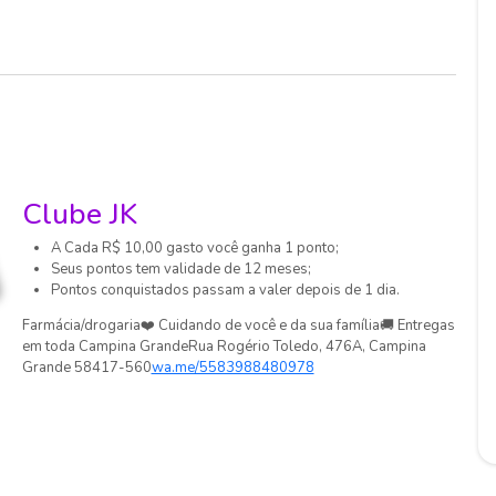
Clube JK
A Cada
R$ 10,00
gasto você ganha
1
ponto
;
Seus pontos tem validade de
12
meses
;
Pontos conquistados passam a valer
depois de 1 dia
.
Farmácia/drogaria❤️ Cuidando de você e da sua família🚚 Entregas
em toda Campina GrandeRua Rogério Toledo, 476A, Campina
Grande 58417-560
wa.me/5583988480978