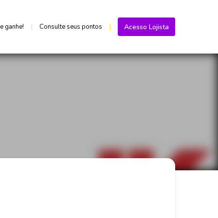
 e ganhe!
|
Consulte seus pontos
|
Acesso Lojista