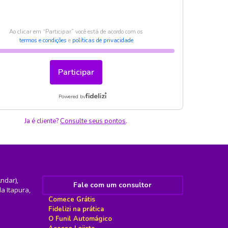
Ja é cliente?
Consulte seus pontos
.
Andar),
Fale com um consultor
a Itapura,
Comece Grátis
Fidelizi na prática
O Funil Automágico