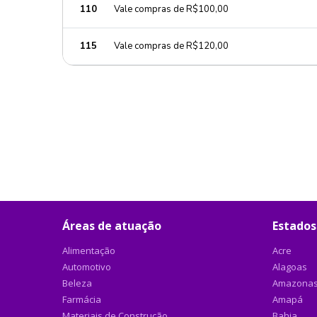
110
Vale compras de R$100,00
115
Vale compras de R$120,00
Áreas de atuação
Estados
Alimentação
Acre
Automotivo
Alagoas
Beleza
Amazona
Farmácia
Amapá
Materiais de Construção
Bahia