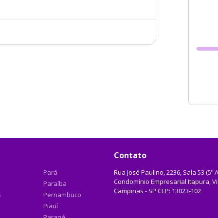
Contato
Pará
Rua José Paulino, 2236, Sala 53 (5º 
Condomínio Empresarial Itapura, Vil
Paraíba
Campinas - SP CEP: 13023-102
s
Pernambuco
Piauí
Paraná