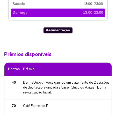
Sábado
13:00–23:00
Domingo
13:00–23:00
#
Alimentação
Prêmios disponíveis
Pontos
Prêmio
40
DermaDepyl - Você ganhou um tratamento de 2 sessões
de depilação avançada a Laser (Buço ou Axilas). E uma
revitalização facial.
70
Café Expresso P