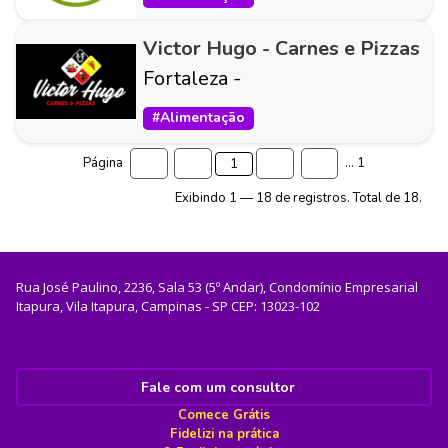
Victor Hugo - Carnes e Pizzas
Fortaleza
-
#
Alimentação
Página
...
1
Exibindo
1
—
18
de registros. Total de
18
.
Rua José Paulino, 2236, Sala 53 (5º Andar), Condomínio Empresarial
Itapura, Vila Itapura, Campinas - SP CEP: 13023-102
Fale com um consultor
Comece Grátis
Fidelizi na prática